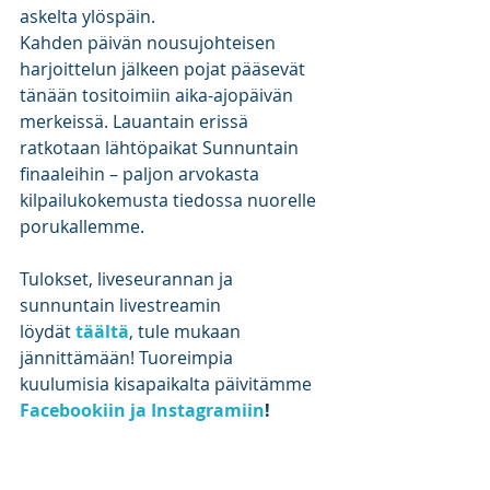
askelta ylöspäin.
Kahden päivän nousujohteisen 
harjoittelun jälkeen pojat pääsevät 
tänään tositoimiin aika-ajopäivän 
merkeissä. Lauantain erissä 
ratkotaan lähtöpaikat Sunnuntain 
finaaleihin – paljon arvokasta 
kilpailukokemusta tiedossa nuorelle 
porukallemme.
Tulokset, liveseurannan ja 
sunnuntain livestreamin 
löydät 
täältä
, tule mukaan 
jännittämään! Tuoreimpia 
kuulumisia kisapaikalta päivitämme 
Facebookiin ja Instagramiin
!