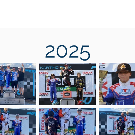
JTL Racing
Kuljettajat
Palvelut
Ajankohtaista
Kuva
2025